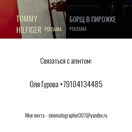
TOMMY
БОРЩ В ПИРОЖКЕ
HILFIGER
РЕКЛАМА
РЕКЛАМА
Связаться с агентом:
Оля Гурова +79104134485
Моя почта - cinematographer007@yandex.ru