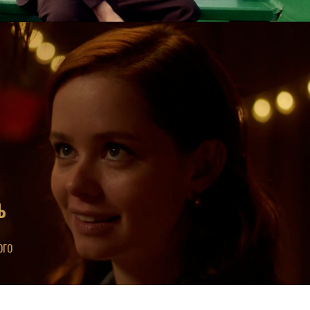
Ь
ОГО